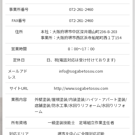
事業所番号
072-261-2460
FAX番号
072-261-2460
住所
本社：大阪府堺市中区深井畑山町236-8-203
事業所：大阪府堺市西区浜寺船尾町西１丁154
営業時間
8：00～17：00
定休日
日、祝(電話対応は受け付けております)
メールアド
info@sogabetosou.com
レス
サイトURL
http://www.sogabetosou.com
業務内容
外壁塗装/屋根塗装/内装塗装/ハイツ・アパート塗装/
店舗塗装/防水工事/水回りリフォーム/水回りリフォ
ーム
所有資格
一級塗装技能士 足場組立作業主任者
対応エリア
堺市を中心に全国対応可能