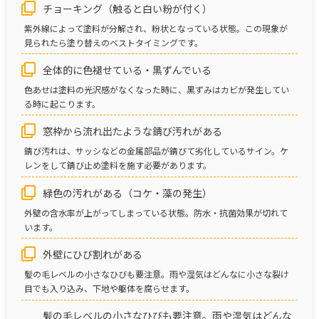
チョーキング（触ると白い粉が付く）
紫外線によって塗料が分解され、粉状となっている状態。この現象が
見られたら塗り替えのベストタイミングです。
全体的に色褪せている・黒ずんでいる
色あせは塗料の光沢感がなくなった時に、黒ずみはカビが発生してい
る時に起こります。
窓枠から流れ出たような錆び汚れがある
錆び汚れは、サッシなどの金属部品が錆びて劣化しているサイン。ケ
レンをして錆び止め塗料を施す必要があります。
緑色の汚れがある（コケ・藻の発生）
外壁の含水率が上がってしまっている状態。防水・抗菌効果が切れて
います。
外壁にひび割れがある
髪の毛レベルの小さなひびも要注意。雨や湿気はどんなに小さな裂け
目でも入り込み、下地や躯体を腐らせます。
髪の毛レベルの小さなひびも要注意。雨や湿気はどんな