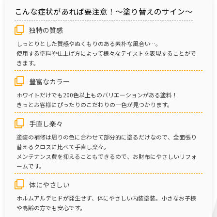
こんな症状があれば要注意！～塗り替えのサイン～
独特の質感
しっとりとした質感やぬくもりのある素朴な風合い…。
使用する塗料や仕上げ方によって様々なテイストを表現することがで
きます。
豊富なカラー
ホワイトだけでも200色以上ものバリエーションがある塗料！
きっとお客様にぴったりのこだわりの一色が見つかります。
手直し楽々
塗装の補修は周りの色に合わせて部分的に塗るだけなので、全面張り
替えるクロスに比べて手直し楽々。
メンテナンス費を抑えることもできるので、お財布にやさしいリフォ
ームです。
体にやさしい
ホルムアルデヒドが発生せず、体にやさしい内装塗装。小さなお子様
や高齢の方でも安心です。