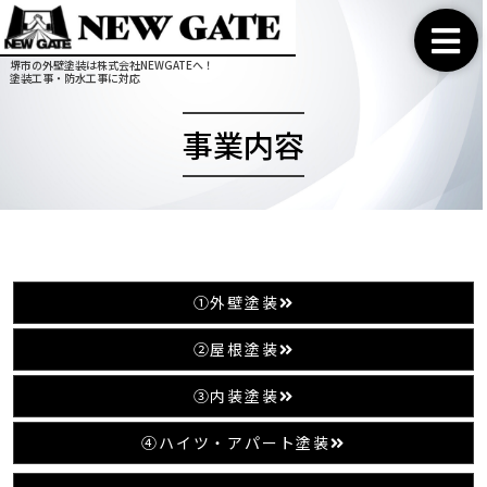
堺市の外壁塗装は株式会社NEWGATEへ！
塗装工事・防水工事に対応
事業内容
①外壁塗装
②屋根塗装
➂内装塗装
④ハイツ・アパート塗装