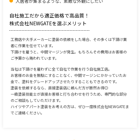
入居者が集まるような、素敵な外観にしたい
自社施工だから適正価格で高品質！
株式会社NEWGATEを選ぶメリット
工務店や大手メーカーに塗装の依頼をした場合、その多くは下請け業
者に作業を任せています。
下請けを雇うと、中間マージンが発生。もちろんその費用はお客様の
ご予算から賄われています。
当社は下請けを雇わずに全て自社で作業を行う自社施工店。
お客様のお金を無駄にすることなく、中間マージンにかかっていたお
金で、塗料をグレードアップさせたりすることもできるのです。
塗装を依頼するなら、直接塗装店に頼んだ方が断然お得◎
一級塗装技能士が直接お客様と打ち合わせを行うため、専門的な部分
のご相談もしていただけます。
ハイツやアパート塗装をお考えの方は、ぜひ一度株式会社NEWGATEま
でご連絡ください。